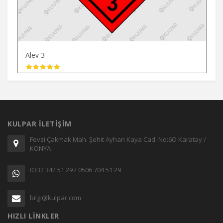
Alev 3
KULPAR İLETİŞİM
Fevzi Çakmak Mah. Şehit Ayhan Kaya Cad. No:6O Karatay /
KONYA
0332 342 51 29 / 0506 704 51 29
bilgi@kulpar.com
HIZLI LİNKLER